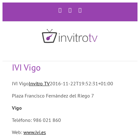
Saltar
Facebook
Twitter
YouTube
al
contenido
IVI Vigo
IVI Vigo
Invitro TV
2016-11-22T19:52:31+01:00
Plaza Francisco Fernández del Riego 7
Vigo
Teléfono: 986 021 860
Web:
www.ivi.es