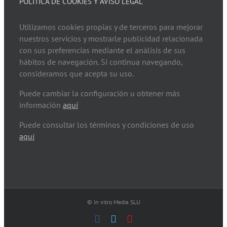
POLÍTICA DE COOKIES Y AVISO LEGAL
Utilizamos cookies propias y de terceros para mejorar
nuestros servicios y mostrarle publicidad relacionada
con sus preferencias mediante el análisis de sus
hábitos de navegación. Si continua navegando,
consideramos que acepta su uso.
Puede cambiar la configuración u obtener más
información
aquí
Puede consultar los términos y condiciones de uso
aquí
© In vitro Media SLU
Facebook
Twitter
YouTube