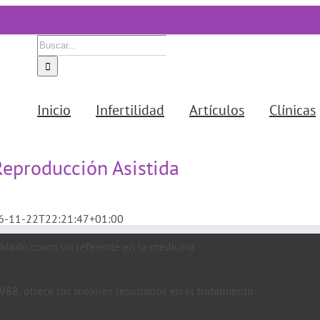
Buscar:
Inicio
Infertilidad
Artículos
Clínicas
eproducción Asistida
6-11-22T22:21:47+01:00
¿
lidado como un referente en la medicina
M
b
88, ofrece los mejores resultados en el tratamiento
a