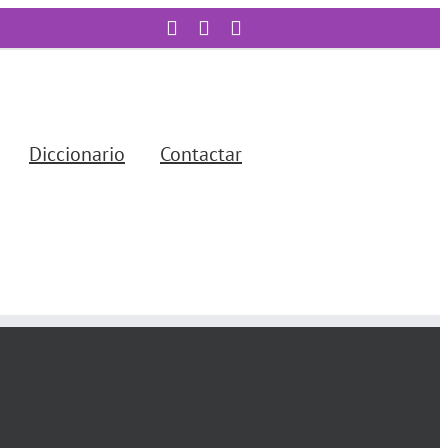
Facebook
Twitter
YouTube
Diccionario
Contactar
Cómo te puedo ayudar?
i nombre es Josep Oliveras, soy
iólogo especialista en reproducción
sistida.