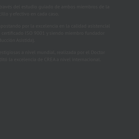
 a través del estudio guiado de ambos miembros de la
illo y efectivo en cada caso.
stando por la excelencia en la calidad asistencial
D
l certificado ISO 9001 y siendo miembro fundador
p
ucción Asistida).
stigiosas a nivel mundial, realizada por el Doctor
itó la excelencia de CREA a nivel internacional.