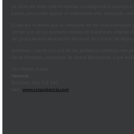
La clave del éxito está en realizar un diagnóstico correcto
pareja, para poder aplicar el tratamiento más adecuado, senc
El equipo humano que lo compone, ha ido evolucionando apo
siendo uno de los primeros centros en España en obtener e
del grupo Anacer (Asociación Nacional de Clínicas de Reprod
Asimismo, cuenta con una de las auditorías externas más pre
David Mortimer, presidente de Oozoa Biomedical, y que acred
San Martin, 4 bajo
Valencia
Teléfono: 963 525 942
Web:
www.creavalencia.com